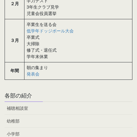
学力テスト
２月
3年生クラブ見学
児童会役員選挙
卒業生を送る会
低学年ドッジボール大会
卒業式
３月
大掃除
修了式・退任式
学年末休業
朝の集まり
年間
発表会
各部の紹介
補聴相談室
幼稚部
小学部