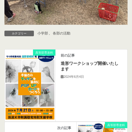
小学部
、
各部の活動
カテゴリー
高等部専攻科
前の記事
造形ワークショップ開催いたし
ます
2024年6月4日
高等部専攻科
次の記事