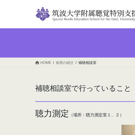
コ
ナ
ン
ビ
テ
ゲ
ン
ー
ツ
シ
へ
ョ
ス
ン
キ
に
ッ
移
HOME
各部の紹介
補聴相談室
プ
動
補聴相談室で行っていること
聴力測定
（場所：聴力測定室１、２）