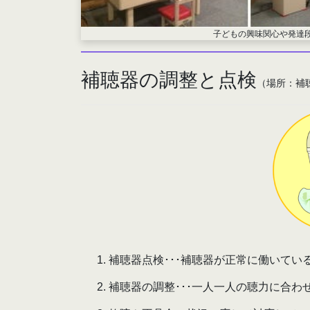
子どもの興味関心や発達
補聴器の調整と点検
（場所：補
補聴器点検･･･補聴器が正常に働いてい
補聴器の調整･･･一人一人の聴力に合わ