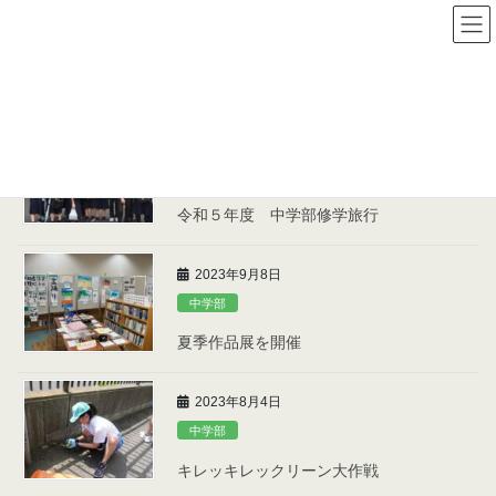
コ
ナ
ン
ビ
テ
ゲ
HOME
各部の活動
中学部
ン
ー
ツ
シ
へ
ョ
2023年10月17日
ス
ン
キ
に
中学部
ッ
移
令和５年度 中学部修学旅行
プ
動
2023年9月8日
中学部
夏季作品展を開催
2023年8月4日
中学部
キレッキレックリーン大作戦