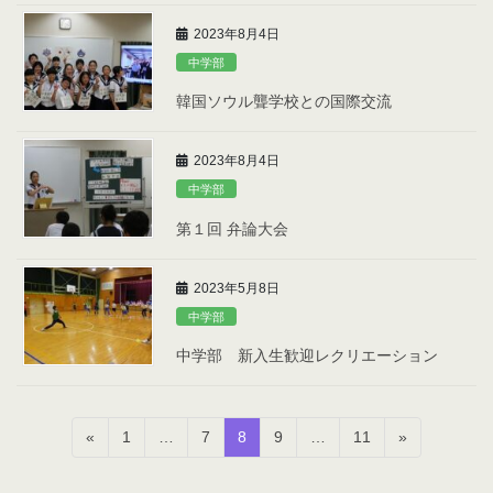
2023年8月4日
中学部
韓国ソウル聾学校との国際交流
2023年8月4日
中学部
第１回 弁論大会
2023年5月8日
中学部
中学部 新入生歓迎レクリエーション
投
固
固
固
固
固
«
1
…
7
8
9
…
11
»
稿
定
定
定
定
定
ペ
ペ
ペ
ペ
ペ