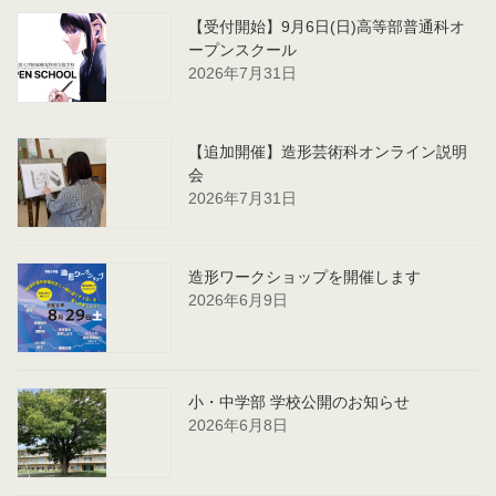
の
ー
ー
ー
ー
ー
【受付開始】9月6日(日)高等部普通科オ
ペ
ジ
ジ
ジ
ジ
ジ
ープンスクール
ー
2026年7月31日
ジ
送
【追加開催】造形芸術科オンライン説明
り
会
2026年7月31日
造形ワークショップを開催します
2026年6月9日
小・中学部 学校公開のお知らせ
2026年6月8日