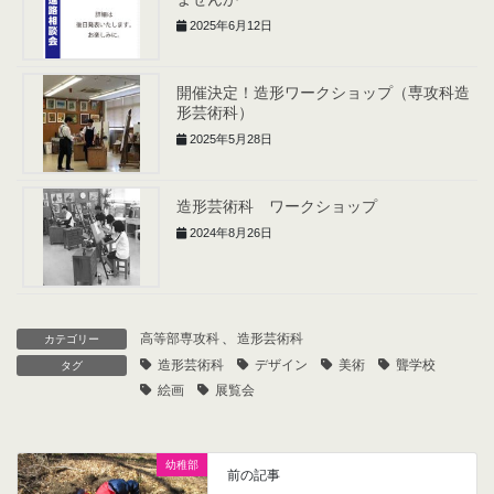
2025年6月12日
開催決定！造形ワークショップ（専攻科造
形芸術科）
2025年5月28日
造形芸術科 ワークショップ
2024年8月26日
高等部専攻科
、
造形芸術科
カテゴリー
造形芸術科
デザイン
美術
聾学校
タグ
絵画
展覧会
幼稚部
前の記事