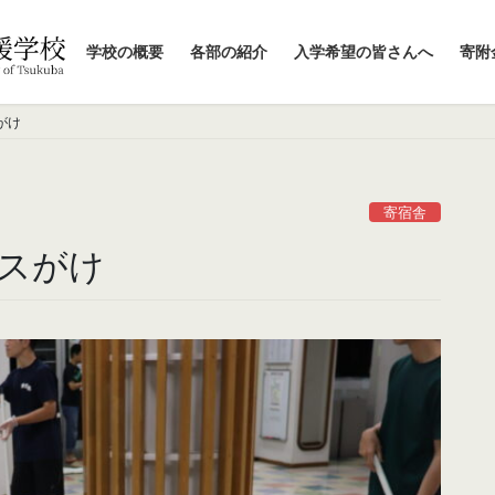
学校の概要
各部の紹介
入学希望の皆さんへ
寄附
がけ
寄宿舎
スがけ