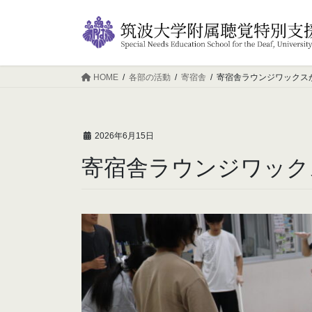
コ
ナ
ン
ビ
テ
ゲ
ン
ー
ツ
シ
HOME
各部の活動
寄宿舎
寄宿舎ラウンジワックス
へ
ョ
ス
ン
キ
に
2026年6月15日
ッ
移
プ
動
寄宿舎ラウンジワック