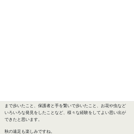
そして、子どもたちがもう一つ楽しみにしていたのがお弁当とお
やつの時間です。
たくさん遊んだらお腹がペコペコになりましたね。
保護者が作ってくれたお弁当の中身やお菓子を友達と見せ合った
り、友達と同じものが入っていると「同じだね！」と言って嬉し
そうにしたりするなど、お昼も楽しい時間になりました。
あっという間に終わりの時間となりましたが、子どもたちは最後
まで歩いたこと、保護者と手を繋いで歩いたこと、お花や虫など
いろいろな発見をしたことなど、様々な経験をしてよい思い出が
できたと思います。
秋の遠足も楽しみですね。