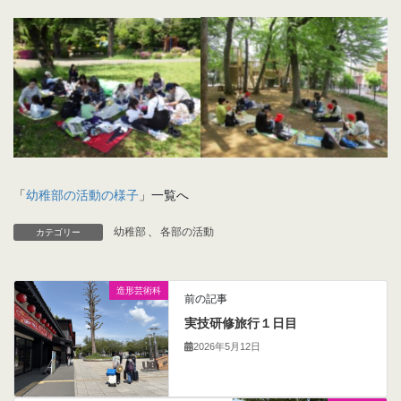
「
幼稚部の活動の様子
」一覧へ
幼稚部
、
各部の活動
カテゴリー
造形芸術科
前の記事
実技研修旅行１日目
2026年5月12日