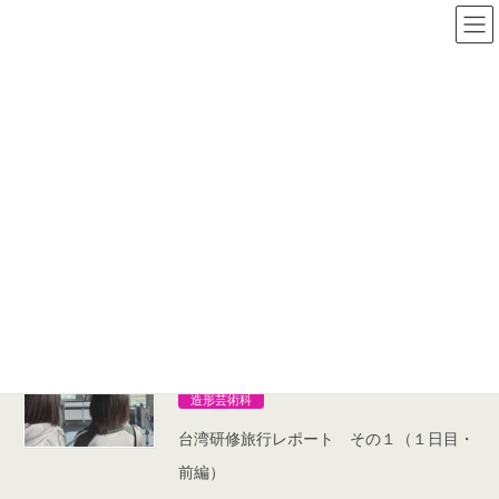
コ
ナ
ン
ビ
テ
ゲ
ン
ー
絵画
ツ
シ
へ
ョ
ス
ン
HOME
絵画
キ
に
ッ
移
プ
動
2026年4月15日
造形芸術科
「オンライン説明会」を行います。
2026年2月25日
造形芸術科
台湾研修旅行レポート その１（１日目・
前編）