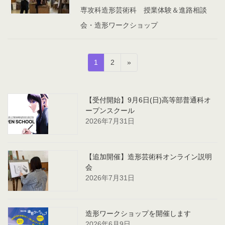
専攻科造形芸術科 授業体験＆進路相談
会・造形ワークショップ
投
固
固
1
2
»
稿
定
定
ペ
ペ
の
ー
ー
【受付開始】9月6日(日)高等部普通科オ
ペ
ジ
ジ
ープンスクール
ー
2026年7月31日
ジ
送
【追加開催】造形芸術科オンライン説明
り
会
2026年7月31日
造形ワークショップを開催します
2026年6月9日