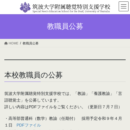
コ
ナ
ン
ビ
テ
ゲ
ン
ー
教職員公募
ツ
シ
へ
ョ
ス
ン
HOME
教職員公募
キ
に
ッ
移
プ
動
本校教職員の公募
筑波大学附属聴覚特別支援学校では、「教諭」「養護教諭」「言
語聴覚士」を公募しています。
詳しい内容はPDFファイルをご覧ください。（更新日７月７日）
・高等部普通科（数学）教諭（任期付） 採用予定令和９年４月
１日
PDFファイル