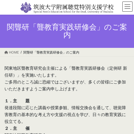
コ
ナ
ン
ビ
テ
ゲ
ン
ー
関聾研「聾教育実践研修会」のご案
ツ
シ
内
へ
ョ
ス
ン
キ
に
HOME
関聾研「聾教育実践研修会」のご案内
ッ
移
プ
動
関東地区聾教育研究会主催による「聾教育実践研修会（定例研 新
任研）」を実施いたします。
ご多用のところ誠に恐縮ではございますが、多くの皆様にご参加
いただきますようご案内申し上げます。
１．主 題
発達段階に応じた講義や授業参観、情報交換会を通して、聴覚障
害教育の基本的な考え方や支援の視点を学び、日々の教育実践に
役立てる。
２．主 催