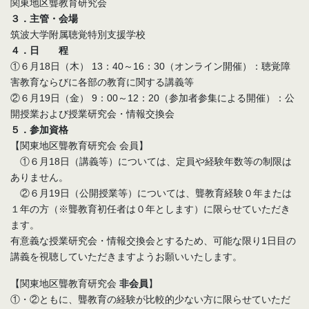
関東地区聾教育研究会
３．主管・会場
筑波大学附属聴覚特別支援学校
４．日 程
①６月18日（木） 13：40～16：30（オンライン開催）：聴覚障
害教育ならびに各部の教育に関する講義等
②６月19日（金） 9：00～12：20（参加者参集による開催）：公
開授業および授業研究会・情報交換会
５．参加資格
【関東地区聾教育研究会 会員】
①６月18日（講義等）については、定員や経験年数等の制限は
ありません。
②６月19日（公開授業等）については、聾教育経験０年または
１年の方（※聾教育初任者は０年とします）に限らせていただき
ます。
有意義な授業研究会・情報交換会とするため、可能な限り1日目の
講義を視聴していただきますようお願いいたします。
【関東地区聾教育研究会
非会員
】
①・②ともに、聾教育の経験が比較的少ない方に限らせていただ